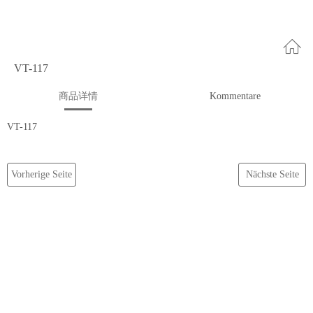
VT-117
商品详情
Kommentare
VT-117
Vorherige Seite
Nächste Seite