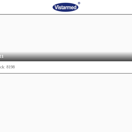
21
ick:
8198